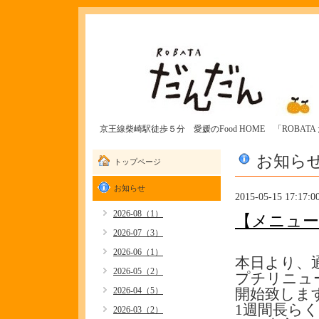
京王線柴崎駅徒歩５分 愛媛のFood HOME 「ROBAT
お知ら
トップページ
お知らせ
2015-05-15 17:17:0
2026-08（1）
【メニュ
2026-07（3）
2026-06（1）
本日より、
2026-05（2）
プチリニュ
2026-04（5）
開始致します!
1週間長ら
2026-03（2）