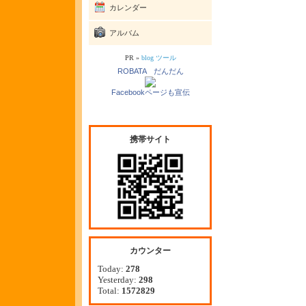
カレンダー
アルバム
PR »
blog ツール
ROBATA だんだん
Facebookページも宣伝
携帯サイト
カウンター
Today:
278
Yesterday:
298
Total:
1572829