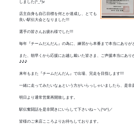
しました(^_^)v
店主自身も自己目標を何とか達成し、とても
良い駅伝大会となりました!!!
選手の皆さんお疲れ様でした!!!
毎年『チームだんだん』の為に、練習から本番まで本当にありがとうご
また、朝早くから応援にお越し戴いた皆さま、ご声援本当にあり
♪♪♪
来年もまた『チームだんだん』で出場、完走を目指します!!!
一緒に走ってみたいなぁという方がいらっしゃいましたら、是非是非
明日より通常営業再開致します。
駅伝奮闘話を是非聞きにいらして下さいね～＼(^o^)／
皆様のご来店こころよりお待ちしております。