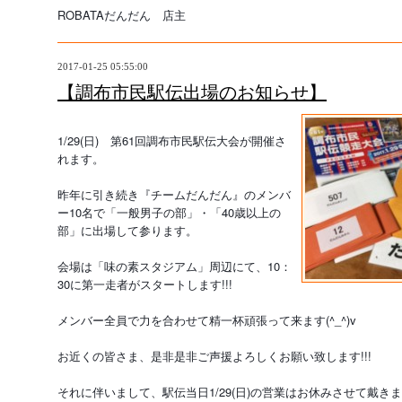
ROBATAだんだん　店主
2017-01-25 05:55:00
【調布市民駅伝出場のお知らせ】
1/29(日)　第61回調布市民駅伝大会が開催さ
れます。
昨年に引き続き『チームだんだん』のメンバ
ー10名で「一般男子の部」・「40歳以上の
部」に出場して参ります。
会場は「味の素スタジアム」周辺にて、10：
30に第一走者がスタートします!!!
メンバー全員で力を合わせて精一杯頑張って来ます(^_^)v
お近くの皆さま、是非是非ご声援よろしくお願い致します!!!
それに伴いまして、駅伝当日1/29(日)の営業はお休みさせて戴き