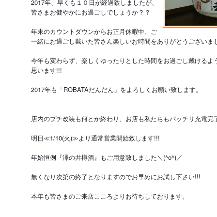
2017年、早くも１０日が経過致しましたが、
皆さまお健やかにお過ごしでしょうか？？
年末のカウントダウンからお正月休暇中、ご
一緒にお過ごし戴いた皆さん楽しいお時間をありがとうございまし
今年も変わらず、楽しくゆったりとした時間をお過ごし戴けるよ
思います!!!
2017年も「ROBATAだんだん」をよろしくお願い致します。
店内のプチ改装も何とか終わり、お店も私たちもバッチリ充電完了!
明日≪1/10(火)≫より通常営業開始致します!!!
年始恒例『澤の井樽酒』もご用意致しました＼(^o^)／
無くなり次第の終了となりますのでお早めにお試し下さい!!!
本年も皆さまのご来店こころよりお待ちしております。