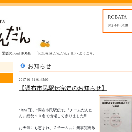
ROBATA
042-444-3438
媛のFood HOME 「ROBATA だんだん」HPへようこそ。
お知らせ
2017-01-31 01:45:00
【調布市民駅伝完走のお知らせ】
1/29(日)、"調布市民駅伝”に『チームだんだ
ん』総勢１０名で出場して参りました!!!
お天気にも恵まれ、２チーム共に無事完走致