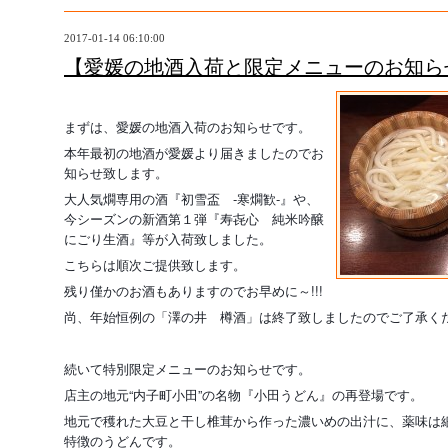
2017-01-14 06:10:00
【愛媛の地酒入荷と限定メニューのお知ら
まずは、愛媛の地酒入荷のお知らせです。
本年最初の地酒が愛媛より届きましたのでお
知らせ致します。
大人気燗専用の酒『初雪盃 -寒燗歓-』や、
今シーズンの新酒第１弾『寿㐂心 純米吟醸
にごり生酒』等が入荷致しました。
こちらは順次ご提供致します。
残り僅かのお酒もありますのでお早めに～!!!
尚、年始恒例の「澤の井 樽酒」は終了致しましたのでご了承く
続いて特別限定メニューのお知らせです。
店主の地元“内子町小田”の名物『小田うどん』の再登場です。
地元で穫れた大豆と干し椎茸から作った濃いめの出汁に、薬味は細
特徴のうどんです。