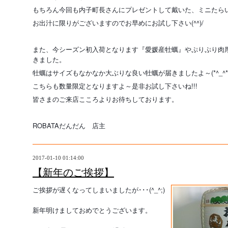
もちろん今回も内子町長さんにプレゼントして戴いた、ミニたらいで
お出汁に限りがございますのでお早めにお試し下さい(^^)/
また、今シーズン初入荷となります『愛媛産牡蠣』やぷりぷり肉
きました。
牡蠣はサイズもなかなか大ぶりな良い牡蠣が届きましたよ～(*^_^*
こちらも数量限定となりますよ～是非お試し下さいね!!!
皆さまのご来店こころよりお待ちしております。
ROBATAだんだん 店主
2017-01-10 01:14:00
【新年のご挨拶】
ご挨拶が遅くなってしまいましたが･･･(^_^;)
新年明けましておめでとうございます。