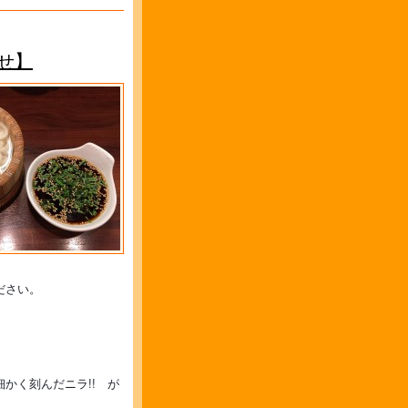
せ】
ださい。
かく刻んだニラ!! が