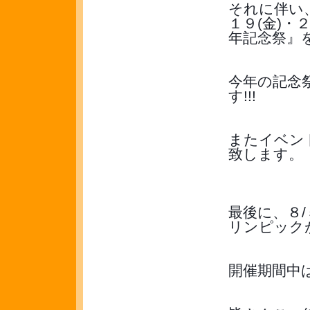
それに伴い
１９(金)・
年記念祭』
今年の記念
す!!!
またイベン
致します。
最後に、８
リンピックが
開催期間中は