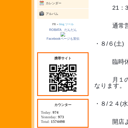
カレンダー
　　　21
アルバム
　　　通常
PR »
blog ツール
ROBATA だんだん
Facebookページも宣伝
・８/６(土)
携帯サイト
　　　臨時
　　　月１
なります。
・８/２４(水
カウンター
Today:
974
Yesterday:
973
　　　開店
Total:
1574498