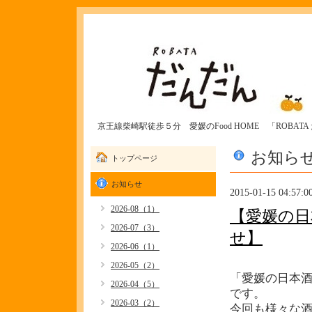
京王線柴崎駅徒歩５分 愛媛のFood HOME 「ROBAT
お知ら
トップページ
お知らせ
2015-01-15 04:57:0
2026-08（1）
【愛媛の日
2026-07（3）
せ】
2026-06（1）
2026-05（2）
「愛媛の日本
2026-04（5）
です。
2026-03（2）
今回も様々な