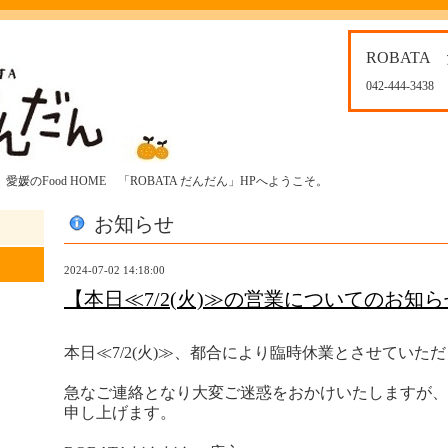
ROBATA
042-444-3438
媛のFood HOME 「ROBATA だんだん」HPへようこそ。
お知らせ
2024-07-02 14:18:00
【本日≪7/2(火)≫の営業についてのお知
本日≪7/2(火)≫、都合により臨時休業とさせていた
急なご連絡となり大変ご迷惑をおかけいたしますが、
申し上げます。