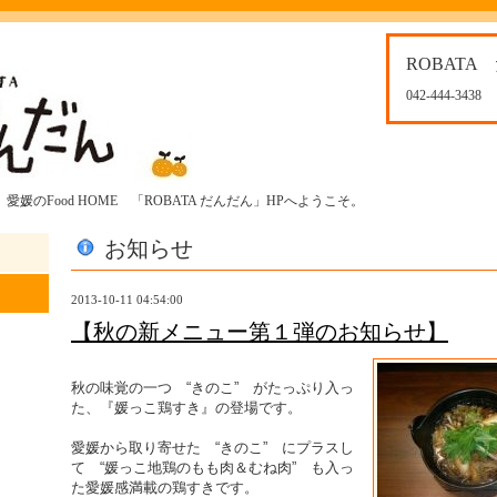
ROBATA
042-444-3438
媛のFood HOME 「ROBATA だんだん」HPへようこそ。
お知らせ
2013-10-11 04:54:00
【秋の新メニュー第１弾のお知らせ】
秋の味覚の一つ “きのこ” がたっぷり入っ
た、『媛っこ鶏すき』の登場です。
愛媛から取り寄せた “きのこ” にプラスし
て “媛っこ地鶏のもも肉＆むね肉” も入っ
た愛媛感満載の鶏すきです。