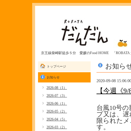
京王線柴崎駅徒歩５分 愛媛のFood HOME 「ROBAT
お知ら
トップページ
お知らせ
2020-09-08 15:06:0
2026-08（1）
【今週《9
2026-07（3）
2026-06（1）
台風10号
2026-05（2）
プ又は、遅れ
限られたメ
2026-04（5）
す。
2026-03（2）