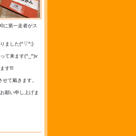
00に第一走者がス
した(^▽^;)
来ます(^_^)v
!!!
みさせて戴きます。
お願い申し上げま