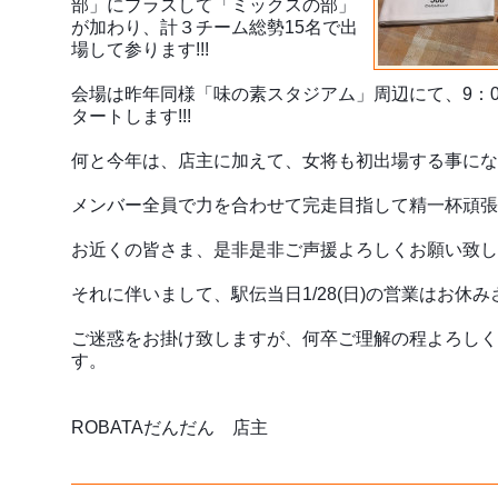
部」にプラスして「ミックスの部」
が加わり、計３チーム総勢15名で出
場して参ります!!!
会場は昨年同様「味の素スタジアム」周辺にて、9：
タートします!!!
何と今年は、店主に加えて、女将も初出場する事になりま
メンバー全員で力を合わせて完走目指して精一杯頑張って
お近くの皆さま、是非是非ご声援よろしくお願い致します
それに伴いまして、駅伝当日1/28(日)の営業はお休
ご迷惑をお掛け致しますが、何卒ご理解の程よろしく
す。
ROBATAだんだん　店主