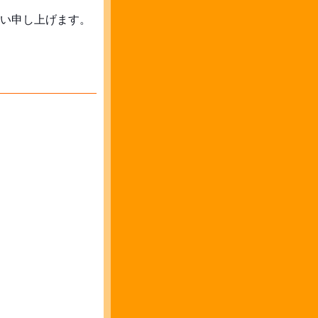
い申し上げます。