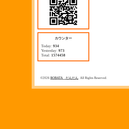
カウンター
Today:
934
Yesterday:
973
Total:
1574458
©2026
ROBATA だんだん
. All Rights Reserved.