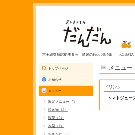
京王線柴崎駅徒歩５分 愛媛のFood HOME 「ROBAT
メニュー
トップページ
お知らせ
ドリンク
メニュー
トマトジュー
限定メニュー（1）
焼き物（5）
温菜（2）
冷菜（1）
おさかな（1）