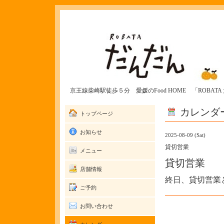
京王線柴崎駅徒歩５分 愛媛のFood HOME 「ROBAT
カレンダ
トップページ
お知らせ
2025-08-09 (Sat)
貸切営業
メニュー
貸切営業
店舗情報
終日、貸切営業
ご予約
お問い合わせ